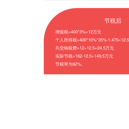
节税后
增值税=400*3%=12万元
个人所得税=400*10%*35%-1.475=12
共交纳税费=12+12.5=24.5万元
实际节税=162-12.5=149.5万元
节税率为92%。