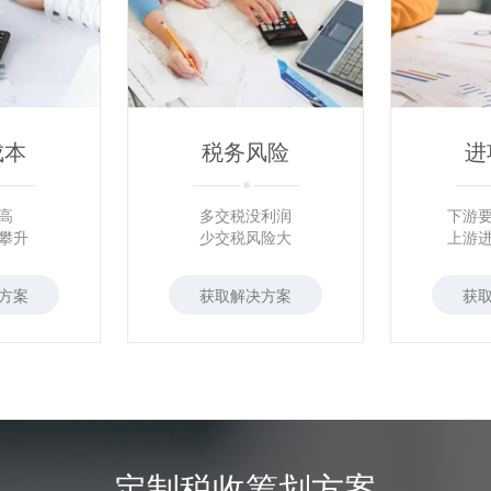
成本
税务风险
进
高
多交税没利润
下游
攀升
少交税风险大
上游
方案
获取解决方案
获
定制税收筹划方案