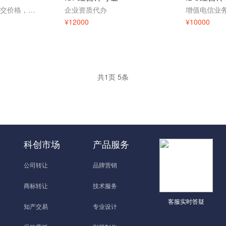
本产品标价并非成交价格，因地区和经营状况不同需要沟通，欢迎咨询顾问为您量身定制！
企业资质代办
¥12000
¥10000
共
1
页
5
条
科创市场
产品服务
公司转让
品牌营销
商标转让
技术服务
客服实时答疑
知产交易
专业设计